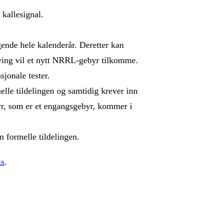
kallesignal.
gende hele kalenderår. Deretter kan
nying vil et nytt NRRL-gebyr tilkomme.
sjonale tester.
le tildelingen og samtidig krever inn
yr, som er et engangsgebyr, kommer i
n formelle tildelingen.
ks
.