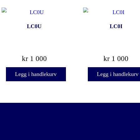
LC0U
LC0I
kr
1 000
kr
1 000
Legg i handlekurv
Legg i handlekurv