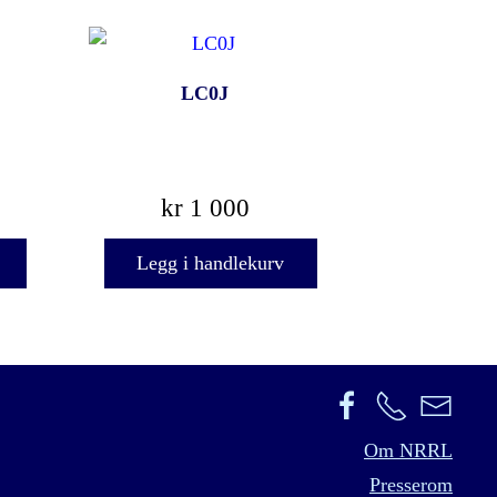
LC0J
kr
1 000
Legg i handlekurv
Om NRRL
Presserom