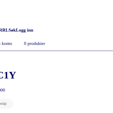
RRL
Søk
Logg inn
 konto
0 produkter
C1Y
000
solgt