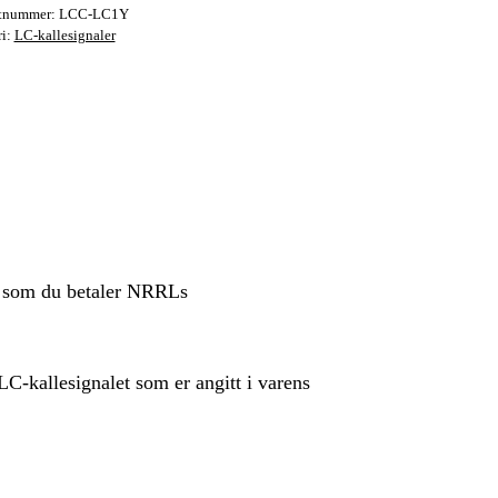
tnummer:
LCC-LC1Y
ri:
LC-kallesignaler
ig som du betaler NRRLs
C-kallesignalet som er angitt i varens