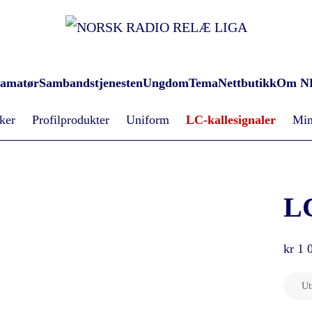
oamatør
Sambandstjenesten
Ungdom
Tema
Nettbutikk
Om N
ker
Profilprodukter
Uniform
LC-kallesignaler
Min
L
kr
1 
Ut