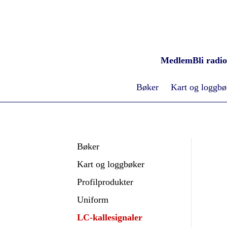
Medlem
Bli radi
Bøker
Kart og loggbø
Bøker
Kart og loggbøker
Profilprodukter
Uniform
LC-kallesignaler