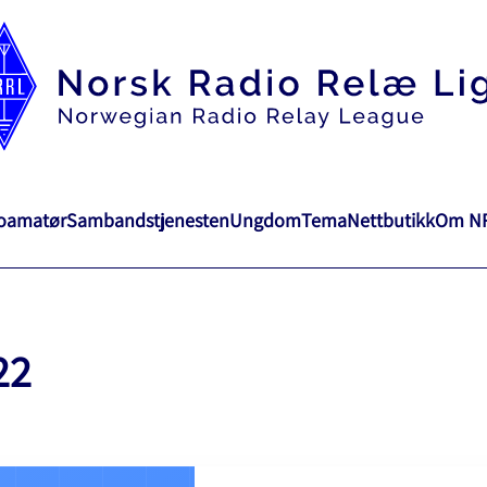
ioamatør
Sambandstjenesten
Ungdom
Tema
Nettbutikk
Om N
22