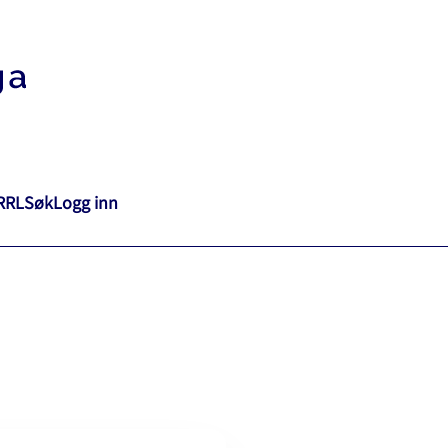
RRL
Søk
Logg inn