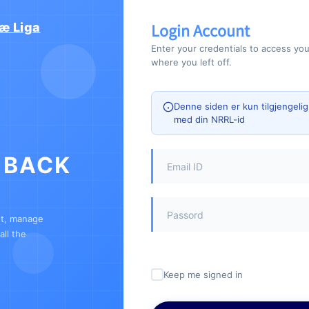
Login Account
æ Liga
Enter your credentials to access yo
where you left off.
Denne siden er kun tilgjengeli
med din NRRL-id
 BACK
nt, manage
ll the
Keep me signed in