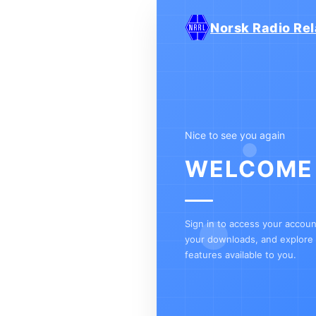
Norsk Radio Rel
Nice to see you again
WELCOME
Sign in to access your accou
your downloads, and explore a
features available to you.