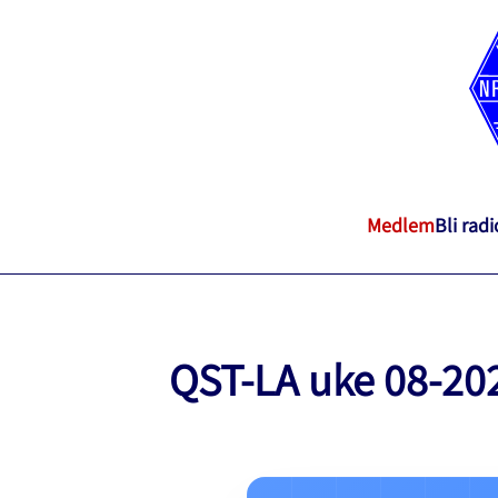
Medlem
Bli rad
QST-LA uke 08-20