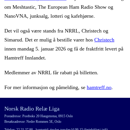
om Meshtastic, The European Ham Radio Show og
NanoVNA, junksalg, lotteri og kafehjørne.
Det vil også være stands fra NRRL, Christech og
Simarud. Det er mulig å bestille varer hos
Christech
innen mandag 5. januar 2026 og få de fraktfritt levert på
Hamtreff Innlandet.
Medlemmer av NRRL får rabatt på billetten.
For mer informasjon og påmelding, se
hamtreff.no
.
Norsk Radio Relæ Liga
Postadresse: Postboks 20 Haugenstua, 0915 Oslo
Besøksadresse: Nedre Rommen 5E, Oslo
Telefon: 22 21 37 90 - kontortid: tirsdag-torsdag kl 09-15 (ferielukket i juli)