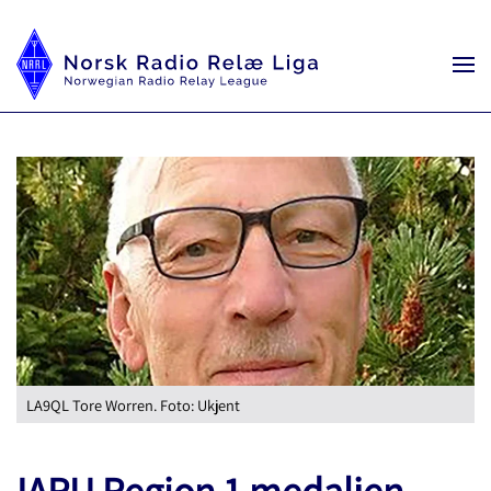
LA9QL Tore Worren. Foto: Ukjent
IARU Region 1 medaljen