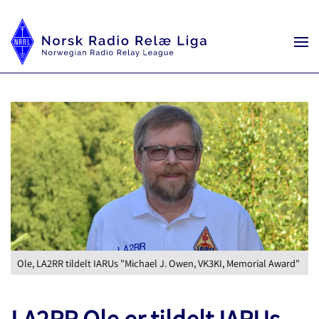
Ole, LA2RR tildelt IARUs "Michael J. Owen, VK3KI, Memorial Award"
LA2RR Ole er tildelt IARUs