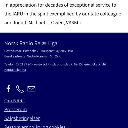
In appreciation for decades of exceptional service to
the IARU in the spirit exemplified by our late colleague
and friend, Michael J. Owen, VK3KI.»
Norsk Radio Relæ Liga
Postadresse: Postboks 20 Haugenstua, 0915 Oslo
Besøksadresse: Nedre Rommen 5E, Oslo
Telefon: 22 21 37 90 - kontortid: tirsdag-torsdag kl 09-15 (ferielukket i juli)
Kontaktskjema
Om NRRL
Presserom
Salgsbetingelser
Personvernpolicy og cookies