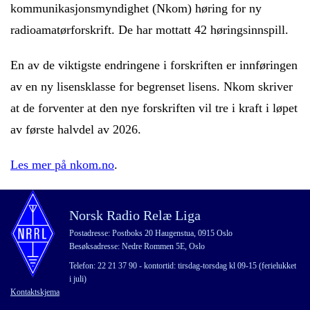
kommunikasjonsmyndighet (Nkom) høring for ny
radioamatørforskrift. De har mottatt 42 høringsinnspill.
En av de viktigste endringene i forskriften er innføringen
av en ny lisensklasse for begrenset lisens. Nkom skriver
at de forventer at den nye forskriften vil tre i kraft i løpet
av første halvdel av 2026.
Les mer på nkom.no
.
Norsk Radio Relæ Liga
Postadresse: Postboks 20 Haugenstua, 0915 Oslo
Besøksadresse: Nedre Rommen 5E, Oslo
Telefon: 22 21 37 90 - kontortid: tirsdag-torsdag kl 09-15 (ferielukket
i juli)
Kontaktskjema