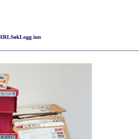
RRL
Søk
Logg inn