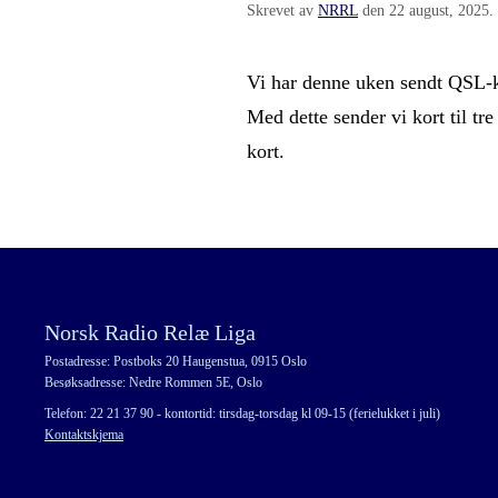
Skrevet av
NRRL
den
22 august, 2025
.
Vi har denne uken sendt QSL-kor
Med dette sender vi kort til tr
kort.
Norsk Radio Relæ Liga
Postadresse: Postboks 20 Haugenstua, 0915 Oslo
Besøksadresse: Nedre Rommen 5E, Oslo
Telefon: 22 21 37 90 - kontortid: tirsdag-torsdag kl 09-15 (ferielukket i juli)
Kontaktskjema