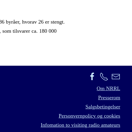
86 byråer, hvorav 26 er stengt.
, som tilsvarer ca. 180 000
Om NRRL
Presserom
Salgsbetingelser
Personvernpolicy og cookies
Infomation to visiting radio amateurs