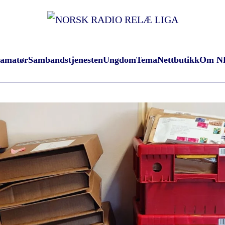
oamatør
Sambandstjenesten
Ungdom
Tema
Nettbutikk
Om N