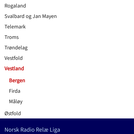
Rogaland
Svalbard og Jan Mayen
Telemark
Troms
Trøndelag
Vestfold
Vestland
Bergen
Firda
Måløy
Østfold
Norsk Radio Relæ Liga