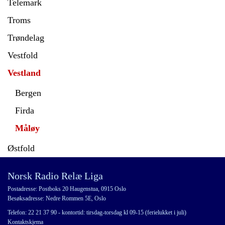
Telemark
Troms
Trøndelag
Vestfold
Vestland
Bergen
Firda
Måløy
Østfold
Norsk Radio Relæ Liga
Postadresse: Postboks 20 Haugenstua, 0915 Oslo
Besøksadresse: Nedre Rommen 5E, Oslo
Telefon: 22 21 37 90 - kontortid: tirsdag-torsdag kl 09-15 (ferielukket i juli)
Kontaktskjema