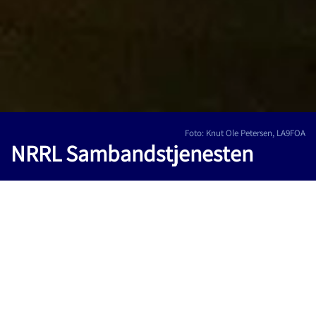
Foto: Knut Ole Petersen, LA9FOA
NRRL Sambandstjenesten
Amatørradio er mye brukt over hele verden som
nødsamband ved naturkatastrofer og store ulykker når
telefon, mobiltelefon og annet samband feiler. NRRL
Sambandstjenesten er norske radioamatørers
organisering av nødsamband i kriser og redning, med