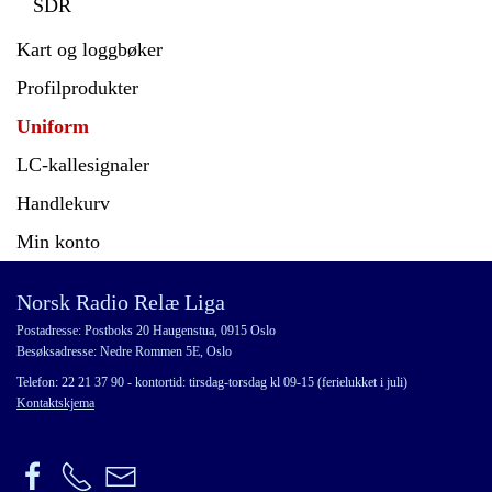
SDR
Kart og loggbøker
Profilprodukter
Uniform
LC-kallesignaler
Handlekurv
Min konto
Norsk Radio Relæ Liga
Postadresse: Postboks 20 Haugenstua, 0915 Oslo
Besøksadresse: Nedre Rommen 5E, Oslo
Telefon: 22 21 37 90 - kontortid: tirsdag-torsdag kl 09-15 (ferielukket i juli)
Kontaktskjema