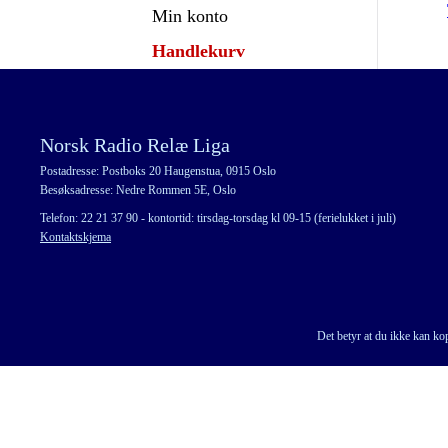
Min konto
Handlekurv
Norsk Radio Relæ Liga
Postadresse: Postboks 20 Haugenstua, 0915 Oslo
Besøksadresse: Nedre Rommen 5E, Oslo
Telefon: 22 21 37 90 - kontortid: tirsdag-torsdag kl 09-15 (ferielukket i juli)
Kontaktskjema
Det betyr at du ikke kan kop