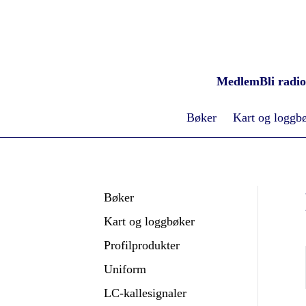
Medlem
Bli radi
Bøker
Kart og loggb
Bøker
Kart og loggbøker
Profilprodukter
Uniform
LC-kallesignaler