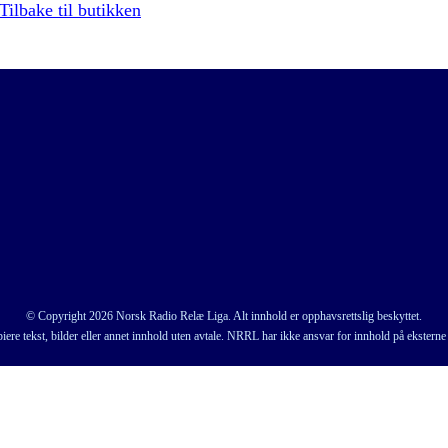
Tilbake til butikken
© Copyright 2026 Norsk Radio Relæ Liga. Alt innhold er opphavsrettslig beskyttet.
iere tekst, bilder eller annet innhold uten avtale. NRRL har ikke ansvar for innhold på eksterne 