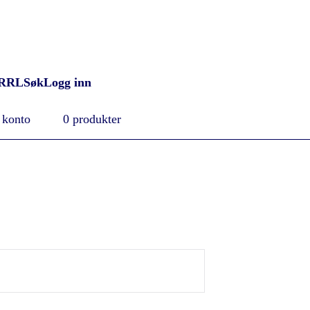
RRL
Søk
Logg inn
 konto
0 produkter