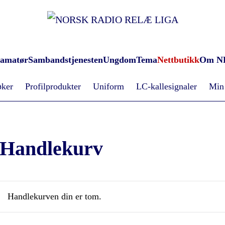
oamatør
Sambandstjenesten
Ungdom
Tema
Nettbutikk
Om N
øker
Profilprodukter
Uniform
LC-kallesignaler
Min
Handlekurv
Handlekurven din er tom.