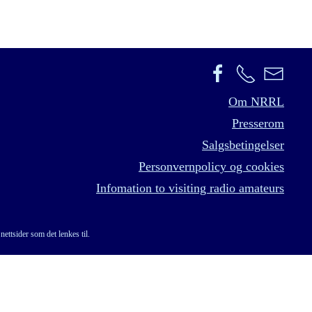
Om NRRL
Presserom
Salgsbetingelser
Personvernpolicy og cookies
Infomation to visiting radio amateurs
nettsider som det lenkes til.