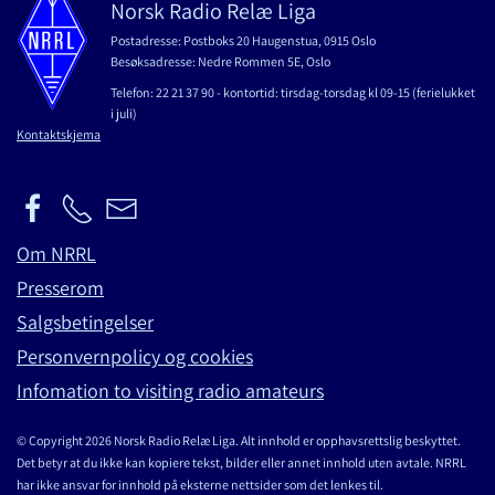
Norsk Radio Relæ Liga
Postadresse: Postboks 20 Haugenstua, 0915 Oslo
Besøksadresse: Nedre Rommen 5E, Oslo
Telefon: 22 21 37 90 - kontortid: tirsdag-torsdag kl 09-15 (ferielukket
i juli)
Kontaktskjema
Om NRRL
Presserom
Salgsbetingelser
Personvernpolicy og cookies
Infomation to visiting radio amateurs
© Copyright 2026 Norsk Radio Relæ Liga. Alt innhold er opphavsrettslig beskyttet.
Det betyr at du ikke kan kopiere tekst, bilder eller annet innhold uten avtale. NRRL
har ikke ansvar for innhold på eksterne nettsider som det lenkes til.