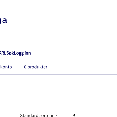
RRL
Søk
Logg inn
 konto
0 produkter