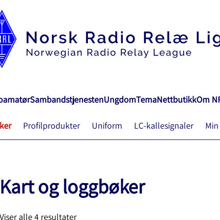
ioamatør
Sambandstjenesten
Ungdom
Tema
Nettbutikk
Om N
ker
Profilprodukter
Uniform
LC-kallesignaler
Min
Kart og loggbøker
Viser alle 4 resultater