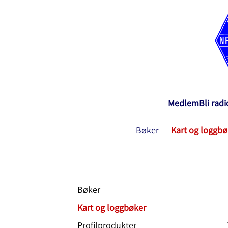
Medlem
Bli rad
Bøker
Kart og loggbø
Bøker
Kart og loggbøker
Profilprodukter