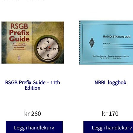
RSGB Prefix Guide – 11th
NRRL loggbok
Edition
kr
260
kr
170
Legg i handlekurv
Legg i handlekurv