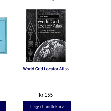
World Grid Locator Atlas
kr
155
Legg i handlekurv