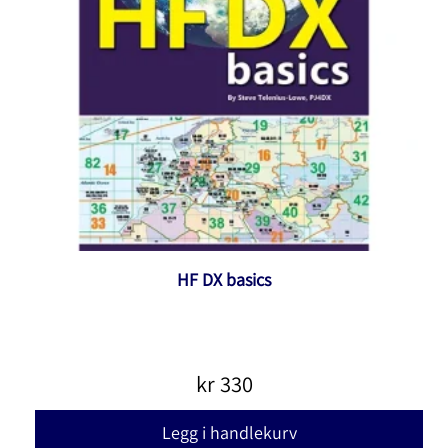
HF DX basics
kr
330
Legg i handlekurv