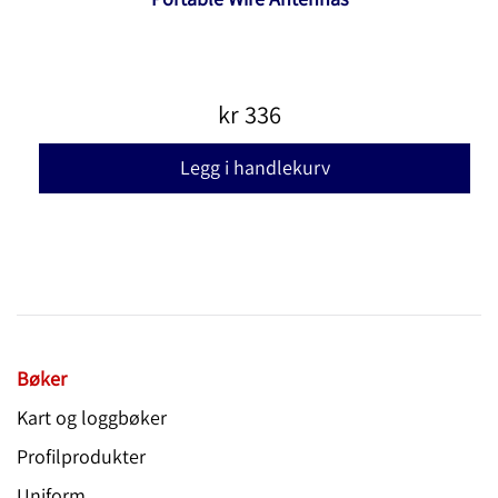
kr
336
Legg i handlekurv
Bøker
Kart og loggbøker
Profilprodukter
Uniform