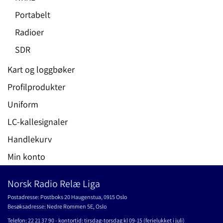
Portabelt
Radioer
SDR
Kart og loggbøker
Profilprodukter
Uniform
LC-kallesignaler
Handlekurv
Min konto
Norsk Radio Relæ Liga
Postadresse: Postboks 20 Haugenstua, 0915 Oslo
Besøksadresse: Nedre Rommen 5E, Oslo
Telefon: 22 21 37 90 - kontortid: tirsdag-torsdag kl 09-15 (ferielukket i juli)