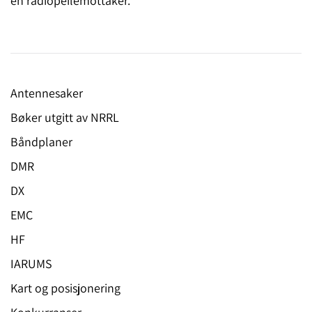
en radiopeilemottaker.
Antennesaker
Bøker utgitt av NRRL
Båndplaner
DMR
DX
EMC
HF
IARUMS
Kart og posisjonering