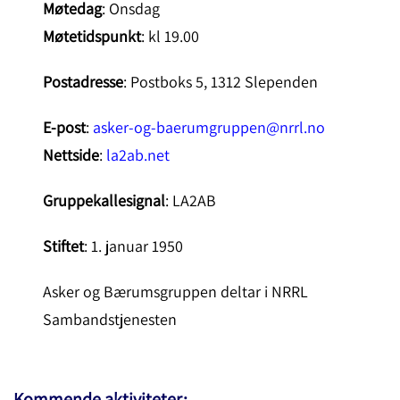
Møtedag
: Onsdag
Møtetidspunkt
: kl 19.00
Postadresse
: Postboks 5, 1312 Slependen
E-post
:
asker-og-baerumgruppen@nrrl.no
Nettside
:
la2ab.net
Gruppekallesignal
: LA2AB
Stiftet
: 1. januar 1950
Asker og Bærumsgruppen deltar i NRRL
Sambandstjenesten
Kommende aktiviteter: