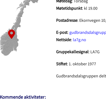
Møtedag
: Torsdag
Møtetidspunkt
: kl 19.00
Postadresse
: Ekornvegen 10,
E-post
:
gudbrandsdalsgrup
Nettside
:
la7g.no
Gruppekallesignal
: LA7G
Stiftet
: 1. oktober 1977
Gudbrandsdalsgruppen delt
Kommende aktiviteter: