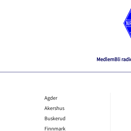
Medlem
Bli rad
Agder
Akershus
Buskerud
Finnmark