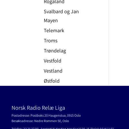
Rogaland
Svalbard og Jan
Mayen
Telemark
Troms
Trøndelag
Vestfold
Vestland
Østfold
Norsk Radio Relæ Liga
Postadresse: Postboks 20 Haugenstua, 0915 Oslo
Besøksadresse: Nedre Rommen 5E, Oslo
Telefon: 22 21 37 90 - kontortid: tirsdag-torsdag kl 09-15 (ferielukket i juli)