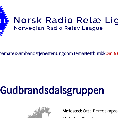
ioamatør
Sambandstjenesten
Ungdom
Tema
Nettbutikk
Om N
Gudbrandsdalsgruppen
Møtested
: Otta Beredskapss