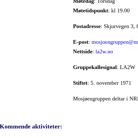
Møtedag
: Torsdag
Møtetidspunkt
: kl 19.00
Postadresse
: Skjurvegen 3,
E-post
:
mosjoengruppen@nr
Nettside
:
la2w.no
Gruppekallesignal
: LA2W
Stiftet
: 5. november 1971
Mosjøengruppen deltar i NR
Kommende aktiviteter: