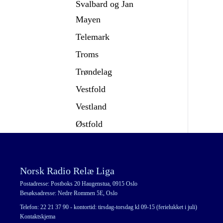
Svalbard og Jan
Mayen
Telemark
Troms
Trøndelag
Vestfold
Vestland
Østfold
Norsk Radio Relæ Liga
Postadresse: Postboks 20 Haugenstua, 0915 Oslo
Besøksadresse: Nedre Rommen 5E, Oslo
Telefon: 22 21 37 90 - kontortid: tirsdag-torsdag kl 09-15 (ferielukket i juli)
Kontaktskjema