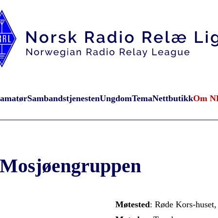
oamatør
Sambandstjenesten
Ungdom
Tema
Nettbutikk
Om N
Mosjøengruppen
Møtested
: Røde Kors-huset,