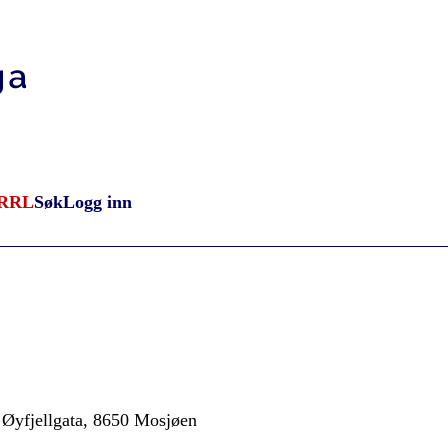
RRL
Søk
Logg inn
 Øyfjellgata, 8650 Mosjøen