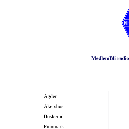
Medlem
Bli radi
Agder
Akershus
Buskerud
Finnmark