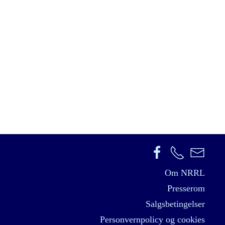
Om NRRL
Presserom
Salgsbetingelser
Personvernpolicy og cookies