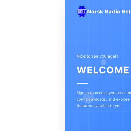
Norsk Radio Rel
Nice to see you again
WELCOME
Sign in to access your accou
your downloads, and explore a
features available to you.