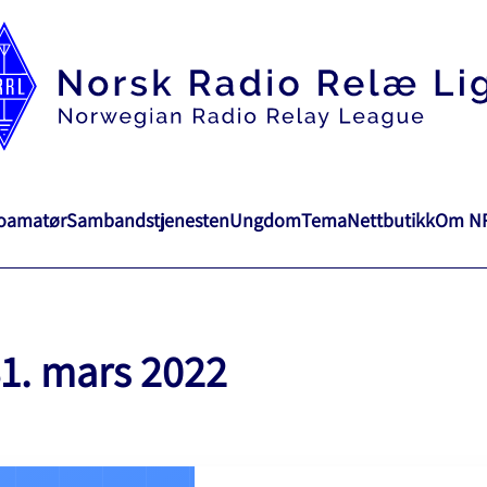
ioamatør
Sambandstjenesten
Ungdom
Tema
Nettbutikk
Om N
31. mars 2022