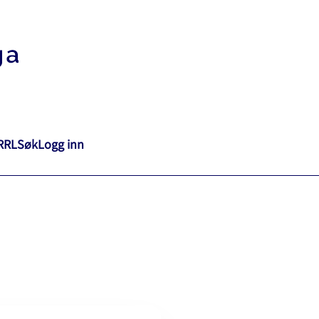
RRL
Søk
Logg inn