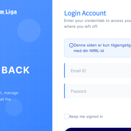
Login Account
æ Liga
Enter your credentials to access yo
where you left off.
Denne siden er kun tilgjengeli
med din NRRL-id
 BACK
nt, manage
ll the
Keep me signed in