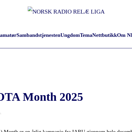
oamatør
Sambandstjenesten
Ungdom
Tema
Nettbutikk
Om N
OTA Month 2025
5
.
 Month er en årlig kampanje fra IARU gjennom hele desembe