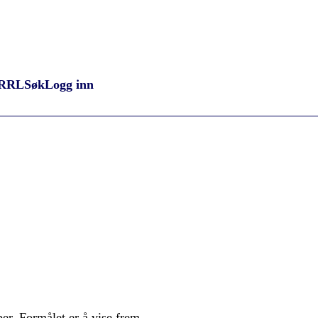
RRL
Søk
Logg inn
r. Formålet er å vise frem