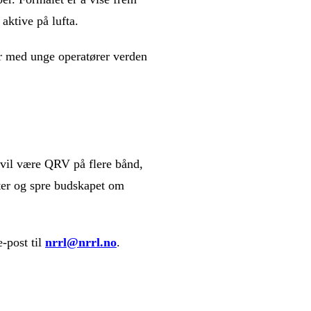
aktive på lufta.
r med unge operatører verden
t vil være QRV på flere bånd,
ster og spre budskapet om
-post til
nrrl@nrrl.no
.