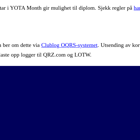
tar i YOTA Month gir mulighet til diplom. Sjekk regler på
ha
m ber om dette via
Clublog OQRS-systemet
. Utsending av ko
laste opp logger til QRZ.com og LOTW.