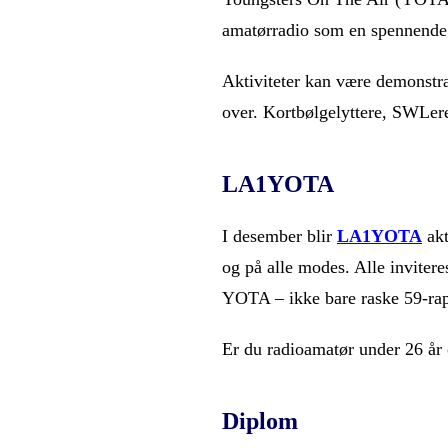
amatørradio som en spennende h
Aktiviteter kan være demonstr
over. Kortbølgelyttere, SWLere,
LA1YOTA
I desember blir
LA1YOTA
akt
og på alle modes. Alle inviter
YOTA – ikke bare raske 59-ra
Er du radioamatør under 26 år
Diplom