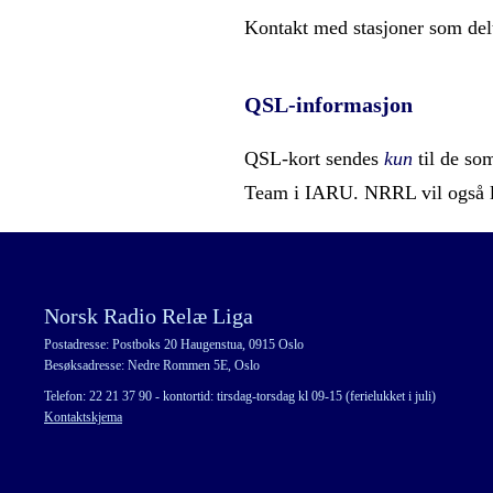
Kontakt med stasjoner som del
QSL-informasjon
QSL-kort sendes
kun
til de so
Team i IARU. NRRL vil også 
Norsk Radio Relæ Liga
Postadresse: Postboks 20 Haugenstua, 0915 Oslo
Besøksadresse: Nedre Rommen 5E, Oslo
Telefon: 22 21 37 90 - kontortid: tirsdag-torsdag kl 09-15 (ferielukket i juli)
Kontaktskjema