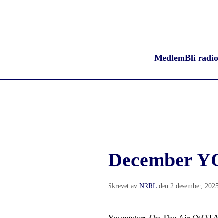
Medlem
Bli radi
December Y
Skrevet av
NRRL
den
2 desember, 202
Youngsters On The Air (YOTA)