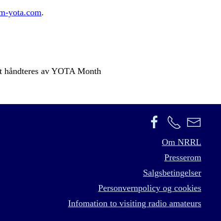
m-yota.com
.
rt håndteres av YOTA Month
Om NRRL
Presserom
Salgsbetingelser
Personvernpolicy og cookies
Infomation to visiting radio amateurs