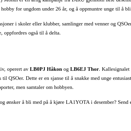
obby for ungdom under 26 år, og å oppmuntre unge til å bli 
asjoner i skoler eller klubber, samlinger med venner og QSOe
 oppfordres også til å delta.
iv, operert av
LB0PJ Håkon
og
LB6EJ Thor
. Kallesignale
es til QSOer. Dette er en sjanse til å snakke med unge entusia
pporter, men samtaler om hobbyen.
 og ønsker å bli med på å kjøre LA1YOTA i desember? Send e