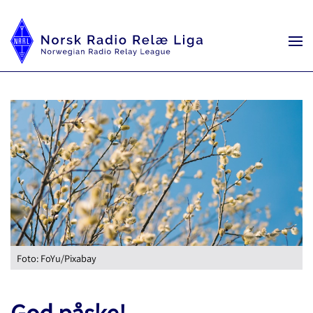
Foto: FoYu/Pixabay
God påske!