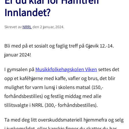
Innlandet?
Skrevet av
NRRL
den
2 januar, 2024
.
Bli med på et sosialt og faglig treff på Gjøvik 12.-14.
januar 2024!
I gymsalen på
Musikkfolkehøgskolen Viken
settes det
opp et kaféhjørne med kaffe, vafler og brus, det blir
mulighet for varm lunsj i skolens matsal (150,-
forhåndsbestilles) og festlig middag med alle
tillitsvalgte i NRRL (300,- forhåndsbestilles).
Ta med deg litt overskuddsmateriell hjemmefra og selg
i junkområdet, eller kanskje finner du skatter du har