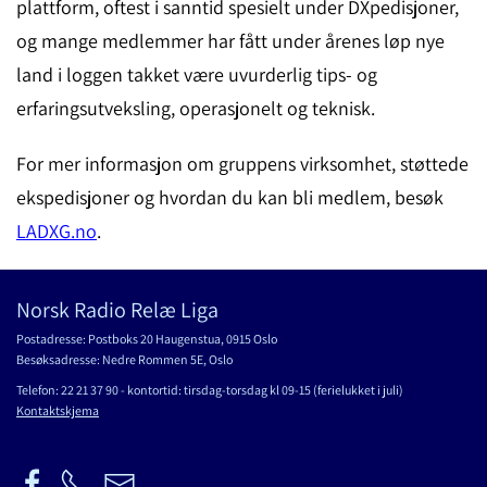
plattform, oftest i sanntid spesielt under DXpedisjoner,
og mange medlemmer har fått under årenes løp nye
land i loggen takket være uvurderlig tips- og
erfaringsutveksling, operasjonelt og teknisk.
For mer informasjon om gruppens virksomhet, støttede
ekspedisjoner og hvordan du kan bli medlem, besøk
LADXG.no
.
Norsk Radio Relæ Liga
Postadresse: Postboks 20 Haugenstua, 0915 Oslo
Besøksadresse: Nedre Rommen 5E, Oslo
Telefon: 22 21 37 90 - kontortid: tirsdag-torsdag kl 09-15 (ferielukket i juli)
Kontaktskjema