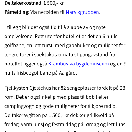
Deltakerkostnad:
1 500,- kr
Påmelding:
Via nettsiden til
Narvikgruppen
.
I tillegg blir det også tid til å slappe av og nyte
omgivelsene. Rett utenfor hotellet er det en 6 hulls
golfbane, en lett tursti med gapahuker og mulighet for
lengre turer i spektakulær natur. I gangavstand fra
hotellet ligger også
Krambuvika bygdemuseum
og en 9
hulls frisbeegolfbane på Aa gård.
Fjellkysten Gjestehus har 82 sengeplasser fordelt på 28
rom. Det er også rikelig med plass til bobil eller
campingvogn og gode muligheter for å kjøre radio.
Deltakeravgiften på 1 500,- kr dekker grillkveld på
fredag, varm lunsj og festmiddag på lørdag og lett lunsj