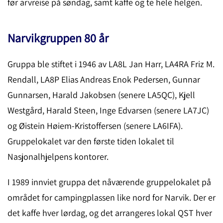
før arvreise på søndag, samt kaffe og te hele helgen.
Narvikgruppen 80 år
Gruppa ble stiftet i 1946 av LA8L Jan Harr, LA4RA Friz M.
Rendall, LA8P Elias Andreas Enok Pedersen, Gunnar
Gunnarsen, Harald Jakobsen (senere LA5QC), Kjell
Westgård, Harald Steen, Inge Edvarsen (senere LA7JC)
og Øistein Høiem-Kristoffersen (senere LA6IFA).
Gruppelokalet var den første tiden lokalet til
Nasjonalhjelpens kontorer.
I 1989 innviet gruppa det nåværende gruppelokalet på
området for campingplassen like nord for Narvik. Der er
det kaffe hver lørdag, og det arrangeres lokal QST hver