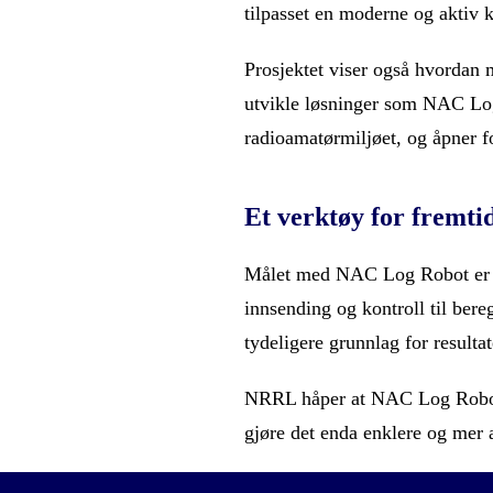
tilpasset en moderne og aktiv 
Prosjektet viser også hvordan 
utvikle løsninger som NAC Log R
radioamatørmiljøet, og åpner fo
Et verktøy for fremti
Målet med NAC Log Robot er ik
innsending og kontroll til bere
tydeligere grunnlag for resulta
NRRL håper at NAC Log Robot vi
gjøre det enda enklere og mer 