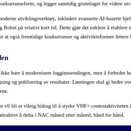
konkurranseform, og legger samtidig grunnlaget for videre utv
moderne utviklingsverktøy, inkludert avanserte AI-baserte hjel
obot på relativt kort tid. Dette gjør det enklere å etablere ny
r at også fremtidige konkurranser og aktivitetsformer lettere 
den
ke bare å modernisere logginnsendingen, men å forbedre hel
gning og publisering av resultater. Løsningen skal gi bedre ov
tene.
l bli et viktig bidrag til å styrke VHF+ contestaktiviteten i
attraktivt å delta i NAC måned etter måned, bånd for bånd.