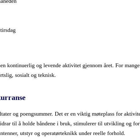
måneden
tirsdag
en kontinuerlig og levende aktivitet gjennom året. For mange 
slig, sosialt og teknisk.
kurranse
ltater og poengsummer. Det er en viktig møteplass for aktivit
rar til å holde båndene i bruk, stimulerer til utvikling og for
antenner, utstyr og operatørteknikk under reelle forhold.