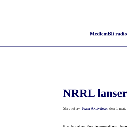
Medlem
Bli radi
NRRL lanser
Skrevet av
Team Aktiviteter
den
1 mai,
Ny løsning for innsending, ko