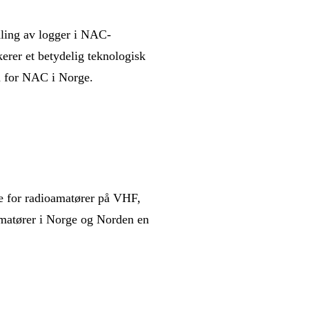
dling av logger i NAC-
erer et betydelig teknologisk
on for NAC i Norge.
ne for radioamatører på VHF,
matører i Norge og Norden en