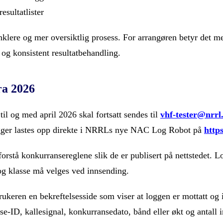
esultatlister
nklere og mer oversiktlig prosess. For arrangøren betyr det me
g og konsistent resultatbehandling.
ra 2026
l og med april 2026 skal fortsatt sendes til
vhf-tester@nrrl
gger lastes opp direkte i NRRLs nye NAC Log Robot på
https
 forstå konkurransereglene slik de er publisert på nettstede
og klasse må velges ved innsending.
brukeren en bekreftelsesside som viser at loggen er mottatt og 
se-ID, kallesignal, konkurransedato, bånd eller økt og antall