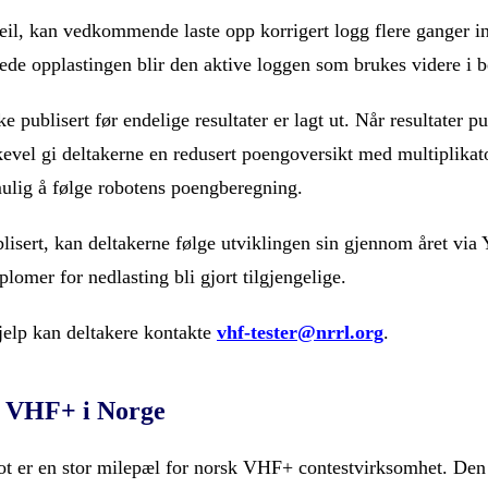
il, kan vedkommende laste opp korrigert logg flere ganger i
ede opplastingen blir den aktive loggen som brukes videre i 
e publisert før endelige resultater er lagt ut. Når resultater pu
kevel gi deltakerne en redusert poengoversikt med multiplikat
mulig å følge robotens poengberegning.
blisert, kan deltakerne følge utviklingen sin gjennom året via
plomer for nedlasting bli gjort tilgjengelige.
jelp kan deltakere kontakte
vhf-tester@nrrl.org
.
or VHF+ i Norge
er en stor milepæl for norsk VHF+ contestvirksomhet. Den 