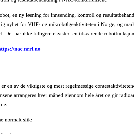
t, en ny løsning for innsending, kontroll og resultatbehan
tig nyhet for VHF- og mikrobølgeaktiviteten i Norge, og mark
t. Det har ikke tidligere eksistert en tilsvarende robotfunksj
https://nac.nrrl.no
er en av de viktigste og mest regelmessige contestaktivitete
sene arrangeres hver måned gjennom hele året og gir radioa
tme.
e normalt slik: