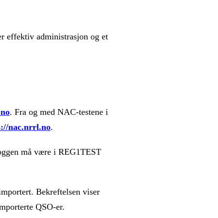
r effektiv administrasjon og et
.no
. Fra og med NAC-testene i
://nac.nrrl.no
.
t. Loggen må være i REG1TEST
importert. Bekreftelsen viser
 importerte QSO-er.