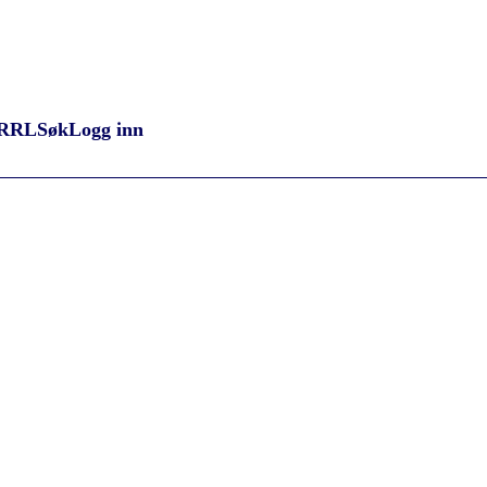
RRL
Søk
Logg inn