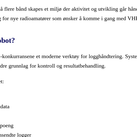
lere bånd skapes et miljø der aktivitet og utvikling går hånd
 og for nye radioamatører som ønsker å komme i gang med VH
obot?
nkurransene et moderne verktøy for logghåndtering. Systeme
dre grunnlag for kontroll og resultatbehandling.
t:
tdata
 poeng
nsendte logger