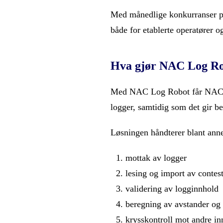
Med månedlige konkurranser på f
både for etablerte operatører
Hva gjør NAC Log R
Med NAC Log Robot får NAC-ko
logger, samtidig som det gir be
Løsningen håndterer blant anne
mottak av logger
lesing og import av contes
validering av logginnhold
beregning av avstander og
krysskontroll mot andre in