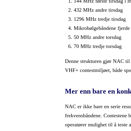
144 MHz første tirsdag i 
432 MHz andre tirsdag
1296 MHz tredje tirsdag
Mikrobølgebåndene fjerde 
50 MHz andre torsdag
70 MHz tredje torsdag
Denne strukturen gjør NAC til 
VHF+ contestmiljøet, både sport
Mer enn bare en kon
NAC er ikke bare en serie resu
frekvensbåndene. Contestene bid
operatører mulighet til å teste 