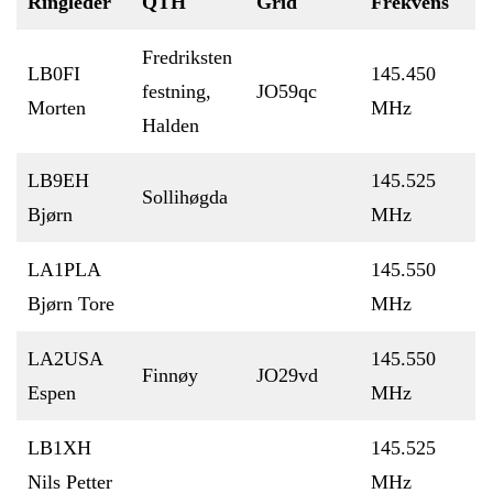
Ringleder
QTH
Grid
Frekvens
Fredriksten
LB0FI
145.450
festning,
JO59qc
Morten
MHz
Halden
LB9EH
145.525
Sollihøgda
Bjørn
MHz
LA1PLA
145.550
Bjørn Tore
MHz
LA2USA
145.550
Finnøy
JO29vd
Espen
MHz
LB1XH
145.525
Nils Petter
MHz