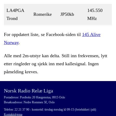
LA4PGA
145.550
Romerike
JP50kb
Trond
MHz
For oppdatert liste, se Facebook-siden til
145 Alive
Norway
.
Alle med 2m-utstyr kan delta. Still inn frekvensen, lytt
etter ringleder og sjekk inn med kallesignal. Ingen
påmelding kreves.
Norsk Radio Relæ Liga
Postadresse: Postboks 20 Haugenstua, 0915 Oslo
Besøksadresse: Nedre Rommen 5E, Oslo
Telefon: 22 21 37 90 - kontortid: tirsdag-torsdag kl 09-15 (ferielukket i juli)
Kontaktskjema