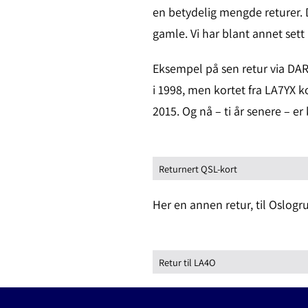
en betydelig mengde returer. D
gamle. Vi har blant annet sett 
Eksempel på sen retur via DA
i 1998, men kortet fra LA7YX ko
2015. Og nå – ti år senere – er
Returnert QSL-kort
Her en annen retur, til Oslogr
Retur til LA4O