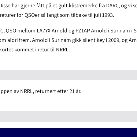
isse har gjerne fått på et gult klistremerke fra DARC, og vi s
returer for QSOer så langt som tilbake til juli 1993.
RC, QSO mellom LA7YX Arnold og PZ1AP Arnold i Surinam i 
m aldri frem. Arnold i Surinam gikk silent key i 2009, og Arno
 kortet kommet i retur til NRRL.
uppen av NRRL, returnert etter 21 år.