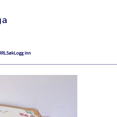
RRL
Søk
Logg inn