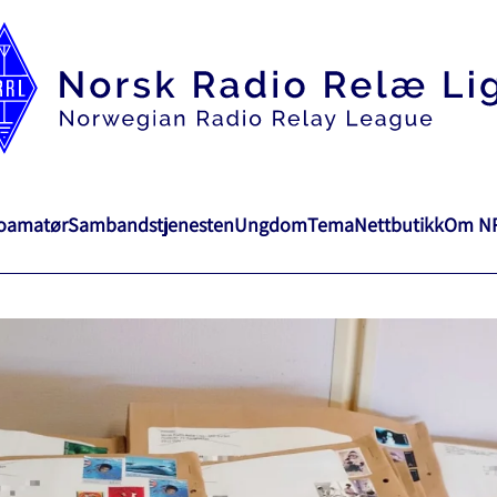
ioamatør
Sambandstjenesten
Ungdom
Tema
Nettbutikk
Om N