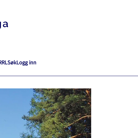
RRL
Søk
Logg inn