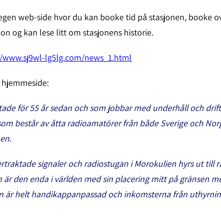
egen web-side hvor du kan booke tid på stasjonen, booke o
on og kan lese litt om stasjonens historie.
//www.sj9wl-lg5lg.com/news_1.html
Ms hjemmeside:
tade för 55 år sedan och som jobbar med underhåll och drift 
 som består av åtta radioamatörer från både Sverige och Norg
nen.
raktade signaler och radiostugan i Morokulien hyrs ut till 
 är den enda i världen med sin placering mitt på gränsen me
n är helt handikappanpassad och inkomsterna från uthyrning