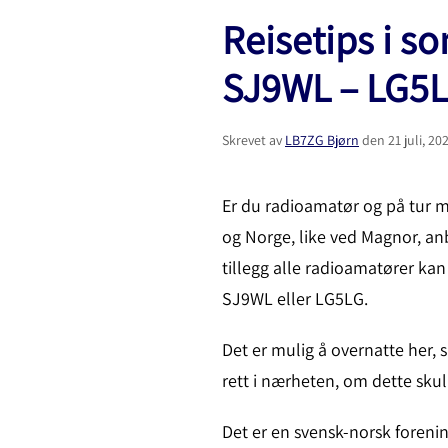
Reisetips i so
SJ9WL – LG5L
Skrevet av
LB7ZG Bjørn
den
21 juli, 20
Er du radioamatør og på tur m
og Norge, like ved Magnor, anb
tillegg alle radioamatører kan
SJ9WL eller LG5LG.
Det er mulig å overnatte her, 
rett i nærheten, om dette sku
Det er en svensk-norsk forenin