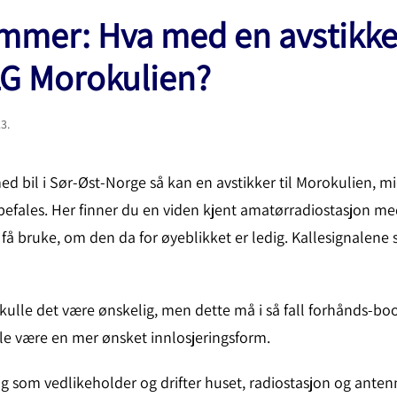
mmer: Hva med en avstikker i
G Morokulien?
23
.
ed bil i Sør-Øst-Norge så kan en avstikker til Morokulien, 
efales. Her finner du en viden kjent amatørradiostasjon med 
 få bruke, om den da for øyeblikket er ledig. Kallesignalene 
skulle det være ønskelig, men dette må i så fall forhånds-b
lle være en mer ønsket innlosjeringsform.
g som vedlikeholder og drifter huset, radiostasjon og anten