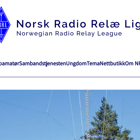
ioamatør
Sambandstjenesten
Ungdom
Tema
Nettbutikk
Om N