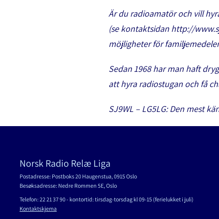
Är du radioamatör och vill hy
(se kontaktsidan http://www.s
möjligheter för familjemedelem
Sedan 1968 har man haft drygt
att hyra radiostugan och få 
SJ9WL – LG5LG: Den mest känd
Norsk Radio Relæ Liga
Postadresse: Postboks 20 Haugenstua, 0915 Oslo
Besøksadresse: Nedre Rommen 5E, Oslo
Telefon: 22 21 37 90 - kontortid: tirsdag-torsdag kl 09-15 (ferielukket i juli)
Kontaktskjema