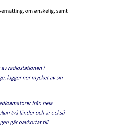
vernatting, om ønskelig, samt
av radiostationen i
e, lägger ner mycket av sin
radioamatörer från hela
llan två länder och är också
en går oavkortat till