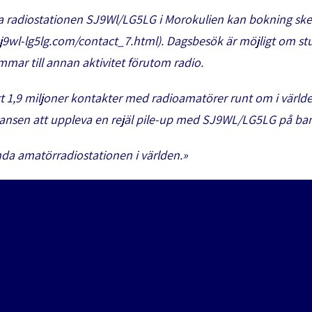
ra radiostationen SJ9Wl/LG5LG i Morokulien kan bokning ske
j9wl-lg5lg.com/contact_7.html). Dagsbesök är möjligt om stug
mar till annan aktivitet förutom radio.
 1,9 miljoner kontakter med radioamatörer runt om i världe
chansen att uppleva en rejäl pile-up med SJ9WL/LG5LG på ba
a amatörradiostationen i världen.»