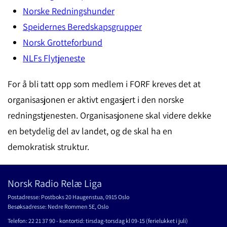
Norske Redningshunder
Speidernes Beredskapsgrupper
Norsk Grotteforbund
NLFs Flytjeneste
For å bli tatt opp som medlem i FORF kreves det at
organisasjonen er aktivt engasjert i den norske
redningstjenesten. Organisasjonene skal videre dekke
en betydelig del av landet, og de skal ha en
demokratisk struktur.
Norsk Radio Relæ Liga
Postadresse: Postboks 20 Haugenstua, 0915 Oslo
Besøksadresse: Nedre Rommen 5E, Oslo
Telefon: 22 21 37 90 - kontortid: tirsdag-torsdag kl 09-15 (ferielukket i juli)