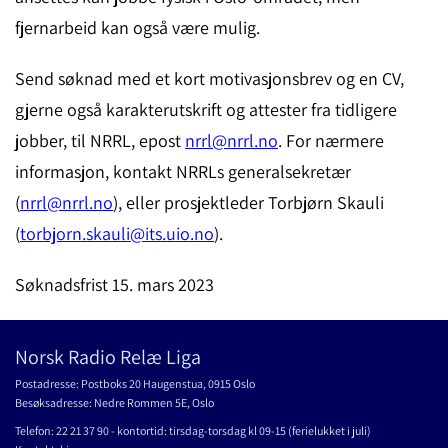
fjernarbeid kan også være mulig.
Send søknad med et kort motivasjonsbrev og en CV,
gjerne også karakterutskrift og attester fra tidligere
jobber, til NRRL, epost
nrrl@nrrl.no
. For nærmere
informasjon, kontakt NRRLs generalsekretær
(
nrrl@nrrl.no
), eller prosjektleder Torbjørn Skauli
(
torbjorn.skauli@its.uio.no
).
Søknadsfrist 15. mars 2023
Norsk Radio Relæ Liga
Postadresse: Postboks 20 Haugenstua, 0915 Oslo
Besøksadresse: Nedre Rommen 5E, Oslo
Telefon: 22 21 37 90 - kontortid: tirsdag-torsdag kl 09-15 (ferielukket i juli)