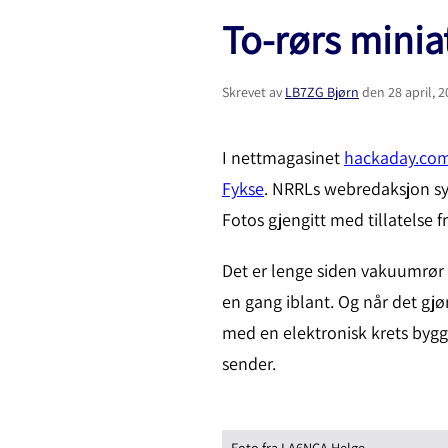
To-rørs minia
Skrevet av
LB7ZG Bjørn
den
28 april, 
I nettmagasinet
hackaday.co
Fykse
. NRRLs webredaksjon syn
Fotos gjengitt med tillatelse 
Det er lenge siden vakuumrør 
en gang iblant. Og når det gjør
med en elektronisk krets bygg
sender.
Foto fra LA6NCA Helge.