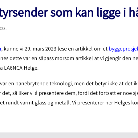
tyrsender som kan ligge i 
2023
.
m
, kunne vi 29. mars 2023 lese en artikkel om et
byggeprosje
es dette var en såpass morsom artikkel at vi gjengir den ned
fra LA6NCA Helge.
var en banebrytende teknologi, men det betyr ikke at det i
 det, så liker vi å presentere dem, fordi det fortsatt er noe 
et rundt varmt glass og metall. Vi presenterer her Helges k