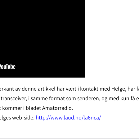
kant av denne artikkel har vært i kontakt med Helge, har fåt
en transceiver, i samme format som senderen, og med kun få 
t kommer i bladet Amatørradio.
Helges web-side:
http://www.laud.no/la6nca/