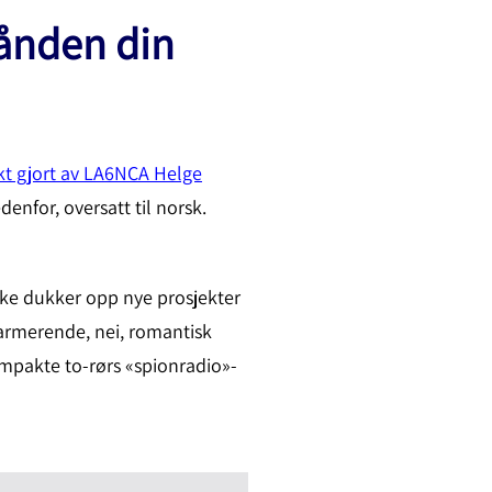
hånden din
kt gjort av LA6NCA Helge
enfor, oversatt til norsk.
kke dukker opp nye prosjekter
sjarmerende, nei, romantisk
ompakte to-rørs «spionradio»-