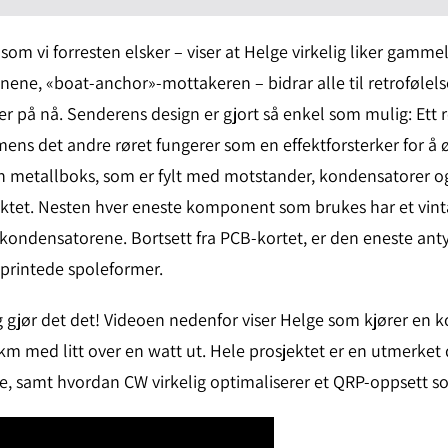
 som vi forresten elsker – viser at Helge virkelig liker gamm
ne, «boat-anchor»-mottakeren – bidrar alle til retrofølels
er på nå. Senderens design er gjort så enkel som mulig: Ett 
, mens det andre røret fungerer som en effektforsterker for å 
ten metallboks, som er fylt med motstander, kondensatorer 
sjektet. Nesten hver eneste komponent som brukes har et vint
kondensatorene. Bortsett fra PCB-kortet, er den eneste anty
printede spoleformer.
g gjør det det! Videoen nedenfor viser Helge som kjører en
km med litt over en watt ut. Hele prosjektet er en utmerket
 samt hvordan CW virkelig optimaliserer et QRP-oppsett s