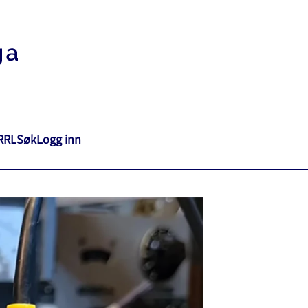
RRL
Søk
Logg inn