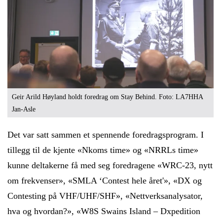
Geir Arild Høyland holdt foredrag om Stay Behind. Foto: LA7HHA
Jan-Asle
Det var satt sammen et spennende foredragsprogram. I
tillegg til de kjente «Nkoms time» og «NRRLs time»
kunne deltakerne få med seg foredragene «WRC-23, nytt
om frekvenser», «SMLA ‘Contest hele året'», «DX og
Contesting på VHF/UHF/SHF», «Nettverksanalysator,
hva og hvordan?», «W8S Swains Island – Dxpedition