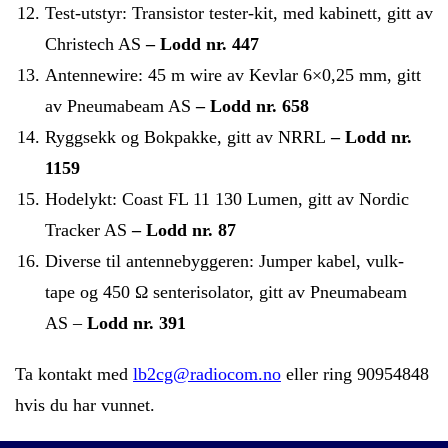
Test-utstyr: Transistor tester-kit, med kabinett, gitt av
Christech AS
– Lodd nr. 447
Antennewire: 45 m wire av Kevlar 6×0,25 mm, gitt
av Pneumabeam AS
– Lodd nr. 658
Ryggsekk og Bokpakke, gitt av NRRL
– Lodd nr.
1159
Hodelykt: Coast FL 11 130 Lumen, gitt av Nordic
Tracker AS
– Lodd nr. 87
Diverse til antennebyggeren: Jumper kabel, vulk-
tape og 450 Ω senterisolator, gitt av Pneumabeam
AS –
Lodd nr. 391
Ta kontakt med
lb2cg@radiocom.no
eller ring 90954848
hvis du har vunnet.