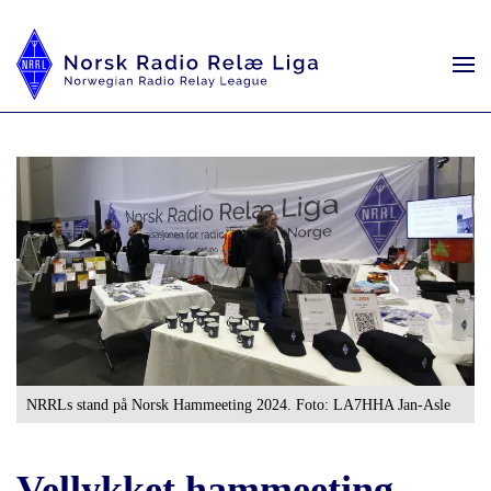
NRRLs stand på Norsk Hammeeting 2024. Foto: LA7HHA Jan-Asle
Vellykket hammeeting