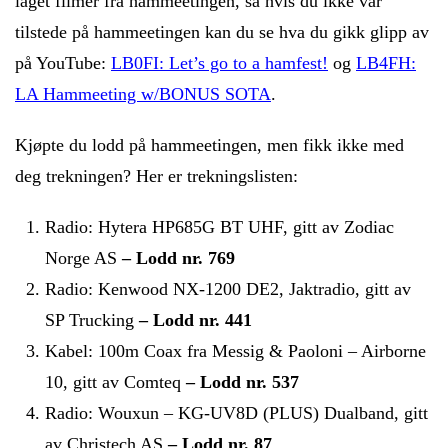
laget filmer fra hammeetingen, så hvis du ikke var
tilstede på hammeetingen kan du se hva du gikk glipp av
på YouTube:
LB0FI: Let’s go to a hamfest!
og
LB4FH:
LA Hammeeting w/BONUS SOTA
.
Kjøpte du lodd på hammeetingen, men fikk ikke med
deg trekningen? Her er trekningslisten:
Radio: Hytera HP685G BT UHF, gitt av Zodiac
Norge AS
– Lodd nr. 769
Radio: Kenwood NX-1200 DE2, Jaktradio, gitt av
SP Trucking
– Lodd nr. 441
Kabel: 100m Coax fra Messig & Paoloni – Airborne
10, gitt av Comteq
– Lodd nr. 537
Radio: Wouxun – KG-UV8D (PLUS) Dualband, gitt
av Christech AS
– Lodd nr. 87