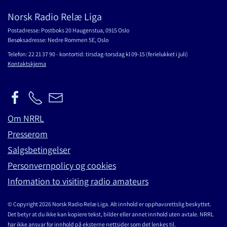
Norsk Radio Relæ Liga
Postadresse: Postboks 20 Haugenstua, 0915 Oslo
Besøksadresse: Nedre Rommen 5E, Oslo
Telefon: 22 21 37 90 - kontortid: tirsdag-torsdag kl 09-15 (ferielukket i juli)
Kontaktskjema
Om NRRL
Presserom
Salgsbetingelser
Personvernpolicy og cookies
Infomation to visiting radio amateurs
© Copyright 2026 Norsk Radio Relæ Liga. Alt innhold er opphavsrettslig beskyttet.
Det betyr at du ikke kan kopiere tekst, bilder eller annet innhold uten avtale. NRRL
har ikke ansvar for innhold på eksterne nettsider som det lenkes til.