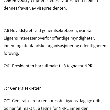
7:56 Hovedstyremøtene ledes av presidenten eller i
dennes fra­vær, av visepre­sidenten.
7:6 Hovedstyret, ved generalsekretæren, ivaretar
Ligaens interesser overfor offentlige myn­dighe­ter,
innen- og utenland­ske organisasjoner og of­fentligheten
forøvrig.
7:61 Presidenten har fullmakt til å tegne for NRRL.
7:7 Generalsekretær.
7:71 Generalsekretæren forestår Ligaens daglige drift,
og har fullmakt til å tegne for NRRL innen den