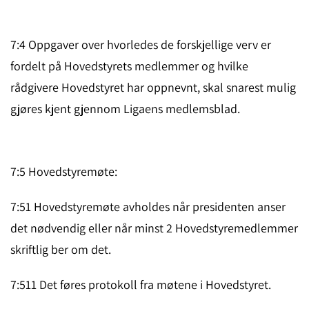
7:4 Oppgaver over hvorledes de forskjellige verv er
fordelt på Hoved­styrets medlem­mer og hvilke
rådgivere Hovedstyret har oppnevnt, skal snarest mulig
gjøres kjent gjennom Liga­ens med­lemsblad.
7:5 Hovedstyremøte:
7:51 Hovedstyremøte avholdes når presidenten anser
det nødven­dig eller når minst 2 Hoved­styremedlemmer
skriftlig ber om det.
7:511 Det føres protokoll fra møtene i Hovedstyret.