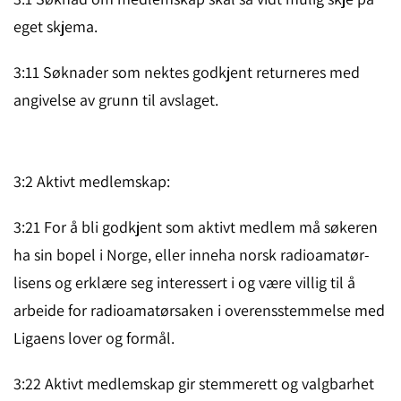
eget skje­ma.
3:11 Søknader som nektes godkjent returneres med
angivelse av grunn til avslaget.
3:2 Aktivt medlemskap:
3:21 For å bli godkjent som aktivt medlem må søkeren
ha sin bopel i Norge, eller inneha norsk ­radioamatør­
lisens og erklære seg interes­sert i og være villig til å
arbeide for radioamatør­sa­ken i over­ensstem­melse med
Ligaens lover og formål.
3:22 Aktivt medlemskap gir stemmerett og valgbarhet