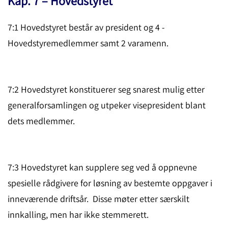
Kap. 7 – Hovedstyret
7:1 Hovedstyret består av president og 4 ­
Hovedstyremedlemmer samt 2 vara­menn.
7:2 Hovedstyret konstituerer seg snarest mulig etter
general­for­samlin­gen og utpeker visepresident blant
dets medlemmer.
7:3 Hovedstyret kan supplere seg ved å oppnevne
spesielle rådgivere for løsning av bestemte oppgaver i
inneværende driftsår. Disse møter etter særskilt
innkalling, men har ikke stem­merett.