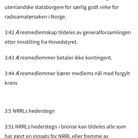
utenlandske statsborg­ere for særlig godt virke for
radioamatørsaken i Norge.
3:42 Æresmedlemskap tildeles av generalforsamlingen
etter innstil­ling fra Hovedsty­ret.
3:43 Æresmedlemmer betaler ikke kontingent.
3:44 Æresmedlemmer bærer medlems nål med forgylt
krans
3:5 NRRLs hederstegn
3:51 NRRLs hederstegn i bronse kan tildeles alle som
har gjort en innsats for NRRL eller fremme av