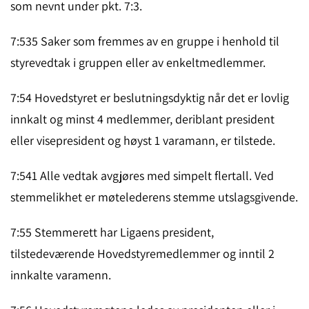
som nevnt under pkt. 7:3.
7:535 Saker som fremmes av en gruppe i henhold til
styrevedtak i grup­pen eller av enkelt­medlemmer.
7:54 Hovedstyret er beslutningsdyktig når det er lovlig
innkalt og minst 4 medlemmer, deriblant president
eller visepresident og høyst 1 vara­mann, er tilstede.
7:541 Alle vedtak avgjøres med simpelt flertall. Ved
stemmelikhet er møte­leder­ens stemme utslagsgivende.
7:55 Stemmerett har Ligaens president,
tilstedeværende Hovedst­yre­medlem­mer og inntil 2
innkalte varamenn.