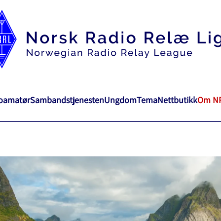
ioamatør
Sambandstjenesten
Ungdom
Tema
Nettbutikk
Om N