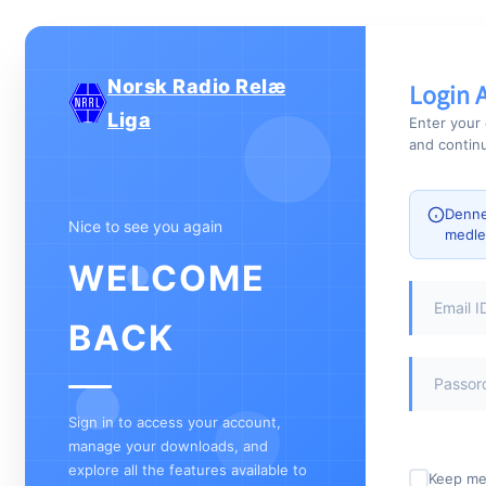
Norsk Radio Relæ
Login 
Liga
Enter your 
and continu
Denne 
Nice to see you again
medle
WELCOME
BACK
Sign in to access your account,
manage your downloads, and
explore all the features available to
Keep me