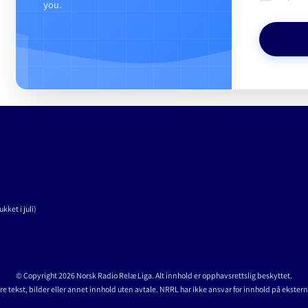
you.
kket i juli)
© Copyright 2026 Norsk Radio Relæ Liga. Alt innhold er opphavsrettslig beskyttet.
re tekst, bilder eller annet innhold uten avtale. NRRL har ikke ansvar for innhold på ekstern