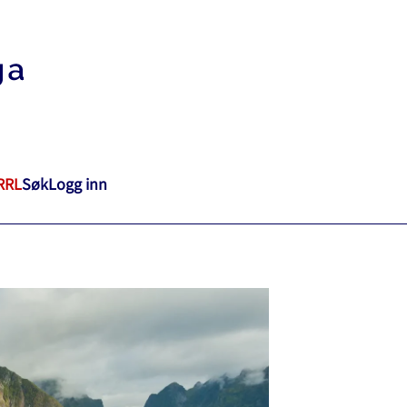
RRL
Søk
Logg inn