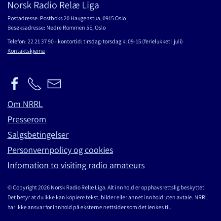
Norsk Radio Relæ Liga
Postadresse: Postboks 20 Haugenstua, 0915 Oslo
Besøksadresse: Nedre Rommen 5E, Oslo
Telefon: 22 21 37 90 - kontortid: tirsdag-torsdag kl 09-15 (ferielukket i juli)
Kontaktskjema
Om NRRL
Presserom
Salgsbetingelser
Personvernpolicy og cookies
Infomation to visiting radio amateurs
© Copyright 2026 Norsk Radio Relæ Liga. Alt innhold er opphavsrettslig beskyttet.
Det betyr at du ikke kan kopiere tekst, bilder eller annet innhold uten avtale. NRRL
har ikke ansvar for innhold på eksterne nettsider som det lenkes til.