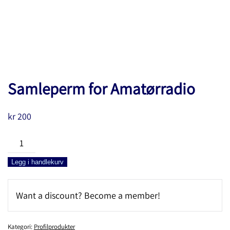
Samleperm for Amatørradio
kr
200
Samleperm
for
Legg i handlekurv
Amatørradio
antall
Want a discount? Become a member!
Kategori:
Profilprodukter