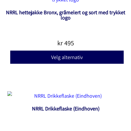
NRRL hettejakke Bronx, gråmelert og sort med trykket
logo
kr
495
Dette
Velg alternativ
produktet
har
flere
varianter.
Alternativene
NRRL Drikkeflaske (Eindhoven)
kan
velges
på