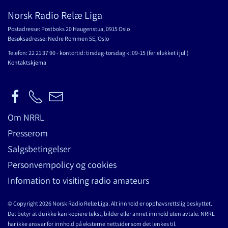
Norsk Radio Relæ Liga
Postadresse: Postboks 20 Haugenstua, 0915 Oslo
Besøksadresse: Nedre Rommen 5E, Oslo
Telefon: 22 21 37 90 - kontortid: tirsdag-torsdag kl 09-15 (ferielukket i juli)
Kontaktskjema
Om NRRL
Presserom
Salgsbetingelser
Personvernpolicy og cookies
Infomation to visiting radio amateurs
© Copyright 2026 Norsk Radio Relæ Liga. Alt innhold er opphavsrettslig beskyttet.
Det betyr at du ikke kan kopiere tekst, bilder eller annet innhold uten avtale. NRRL
har ikke ansvar for innhold på eksterne nettsider som det lenkes til.