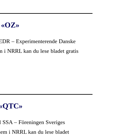
 «OZ»
 EDR – Experimenterende Danske
i NRRL kan du lese bladet gratis
 «QTC»
l SSA – Föreningen Sveriges
em i NRRL kan du lese bladet