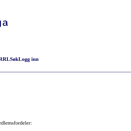
RRL
Søk
Logg inn
dlemsfordeler: