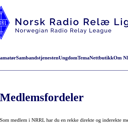
oamatør
Sambandstjenesten
Ungdom
Tema
Nettbutikk
Om N
Medlemsfordeler
Som medlem i NRRL har du en rekke direkte og inderekte me