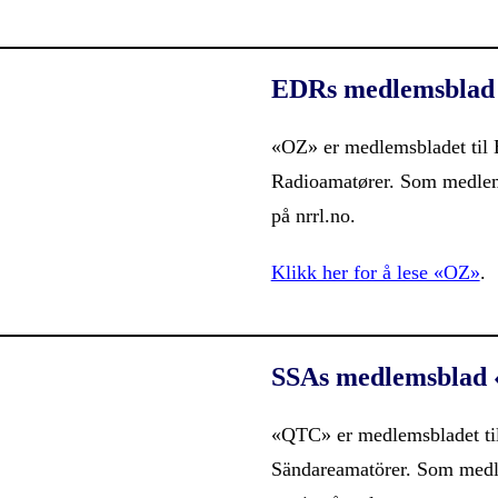
EDRs medlemsblad
«OZ» er medlemsbladet til
Radioamatører. Som medlem 
på nrrl.no.
Klikk her for å lese «OZ»
.
SSAs medlemsblad
«QTC» er medlemsbladet ti
Sändareamatörer. Som medl