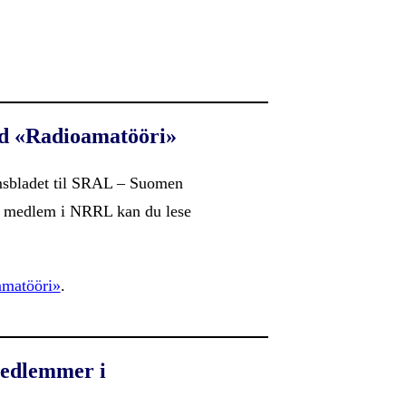
.
d «Radioamatööri»
sbladet til SRAL – Suomen
m medlem i NRRL kan du lese
amatööri»
.
medlemmer i