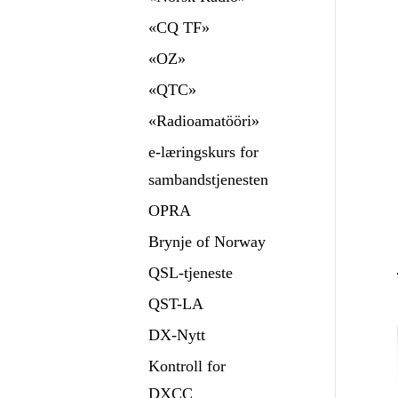
«CQ TF»
«OZ»
«QTC»
«Radioamatööri»
e-læringskurs for
sambandstjenesten
OPRA
Brynje of Norway
QSL-tjeneste
QST-LA
DX-Nytt
Kontroll for
DXCC