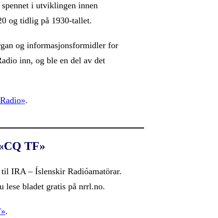
 spennet i utviklingen innen
 og tidlig på 1930-tallet.
rgan og informasjonsformidler for
dio inn, og ble en del av det
 Radio»
.
 «CQ TF»
il IRA – Íslenskir Radióamatörar.
ese bladet gratis på nrrl.no.
F»
.