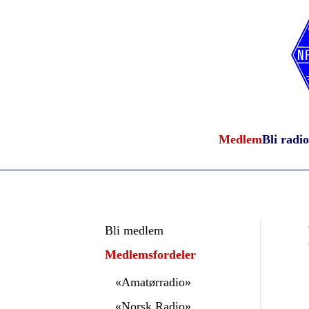
Medlem
Bli radi
Bli medlem
Medlemsfordeler
«Amatørradio»
«Norsk Radio»