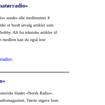
atørradio»
o» sendes alle medlemmer 4
lder et bredt utvalg artikler som
hobby. Alt fra tekniske artikler til
om medlem kan du også lese
rradio»
.
o»
istoriske bladet «Norsk Radio».
radiomagasinet. Første utgave kom