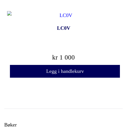
LC0V
kr
1 000
Legg i handlekurv
Bøker