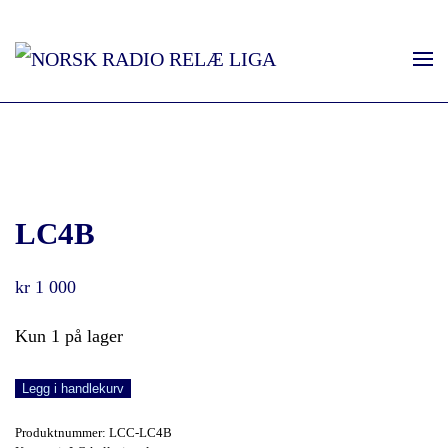
LC4B
kr
1 000
Kun 1 på lager
LC4B
Legg i handlekurv
antall
Produktnummer:
LCC-LC4B