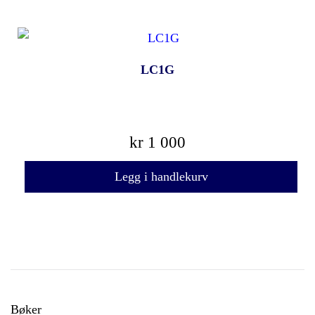
LC1G
kr
1 000
Legg i handlekurv
Bøker