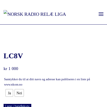
LC8V
kr
1 000
Samtykker du til at ditt navn og adresse kan publiseres i en liste på
www.nkom.no
Ja
Nei
LC8V
Legg i handlekurv