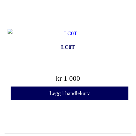
LC0T
kr
1 000
Legg i handlekurv