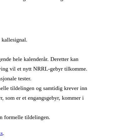
kallesignal.
gende hele kalenderår. Deretter kan
nying vil et nytt NRRL-gebyr tilkomme.
sjonale tester.
le tildelingen og samtidig krever inn
yr, som er et engangsgebyr, kommer i
n formelle tildelingen.
ks
.