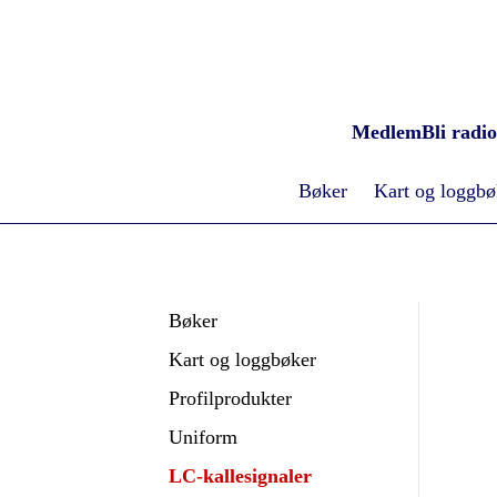
Medlem
Bli radi
Bøker
Kart og loggbø
Bøker
Kart og loggbøker
Profilprodukter
Uniform
LC-kallesignaler