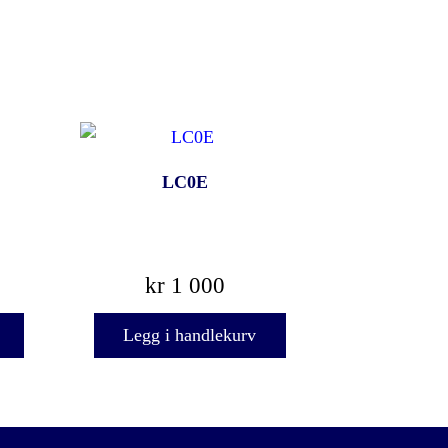
LC0E
kr
1 000
Legg i handlekurv