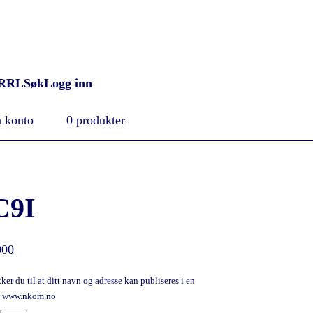
RRL
Søk
Logg inn
 konto
0 produkter
C9I
000
er du til at ditt navn og adresse kan publiseres i en
på www.nkom.no