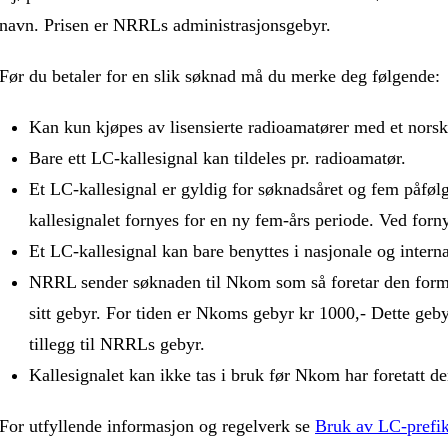
navn. Prisen er NRRLs administrasjonsgebyr.
Før du betaler for en slik søknad må du merke deg følgende:
Kan kun kjøpes av lisensierte radioamatører med et norsk 
Bare ett LC-kallesignal kan tildeles pr. radioamatør.
Et LC-kallesignal er gyldig for søknadsåret og fem påføl
kallesignalet fornyes for en ny fem-års periode. Ved for
Et LC-kallesignal kan bare benyttes i nasjonale og interna
NRRL sender søknaden til Nkom som så foretar den formel
sitt gebyr. For tiden er Nkoms gebyr kr 1000,- Dette geb
tillegg til NRRLs gebyr.
Kallesignalet kan ikke tas i bruk før Nkom har foretatt de
For utfyllende informasjon og regelverk se
Bruk av LC-prefi