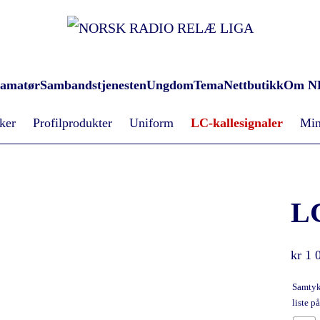
oamatør
Sambandstjenesten
Ungdom
Tema
Nettbutikk
Om N
ker
Profilprodukter
Uniform
LC-kallesignaler
Min
L
kr
1 
Samtykk
liste 