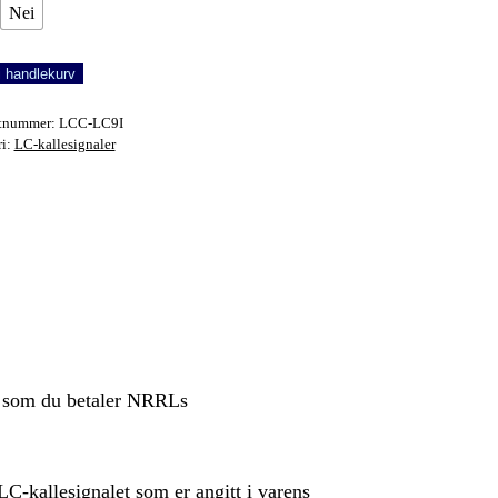
Nei
i handlekurv
tnummer:
LCC-LC9I
ri:
LC-kallesignaler
ig som du betaler NRRLs
C-kallesignalet som er angitt i varens