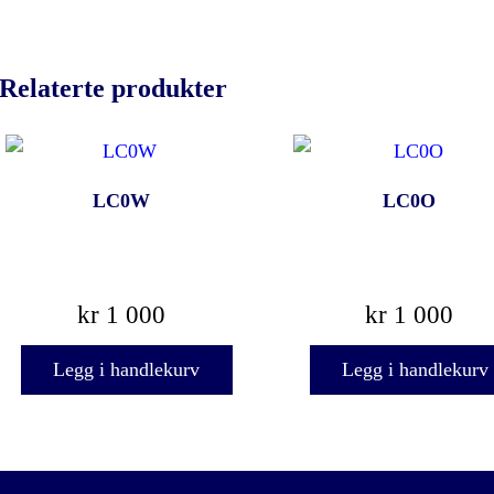
Relaterte produkter
LC0W
LC0O
kr
1 000
kr
1 000
Legg i handlekurv
Legg i handlekurv