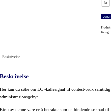
Ja
LC9I
Legg 
antall
Produk
Katego
Beskrivelse
Beskrivelse
Her kan du søke om LC -kallesignal til contest-bruk samtid
administrasjonsgebyr.
Kjøp av denne vare er å betrakte som en bindende søknad til L