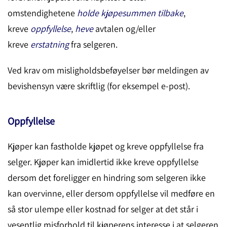
omstendighetene
holde kjøpesummen tilbake
,
kreve
oppfyl
lelse
,
heve
avtalen og/eller
kreve
erstatning
fra selgeren.
Ved krav om misligholdsbeføyelser bør meldingen av
bevishensyn være skriftlig (for eksempel e-post).
Oppfyllelse
Kjøper kan fastholde kjøpet og kreve oppfyllelse fra
selger. Kjøper kan imidlertid ikke kreve oppfyllelse
dersom det foreligger en hindring som selgeren ikke
kan overvinne, eller dersom oppfyllelse vil medføre en
så stor ulempe eller kostnad for selger at det står i
vesentlig misforhold til kjøperens interesse i at selgeren