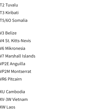
T2 Tuvalu
T3 Kiribati
T5/6O Somalia
V3 Belize
V4 St. Kitts-Nevis
V6 Mikronesia
V7 Marshall Islands
VP2E Anguilla
VP2M Montserrat
VR6 Pitcairn
XU Cambodia
XV-3W Vietnam
XW Laos