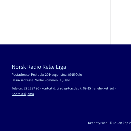
Norsk Radio Relæ Liga
Postadresse: Postboks 20 Haugenstua, 0915 Oslo
Besøksadresse: Nedre Rommen 5E, Oslo
Telefon: 22 21 37 90 - kontortid: tirsdag-torsdag kl 09-15 (ferielukket i juli)
Kontaktskjema
Det betyr at du ikke kan kopie