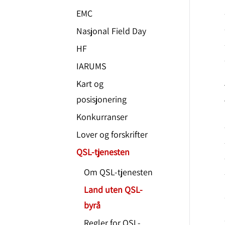
EMC
Nasjonal Field Day
HF
IARUMS
Kart og
posisjonering
Konkurranser
Lover og forskrifter
QSL-tjenesten
Om QSL-tjenesten
Land uten QSL-
byrå
Regler for QSL-