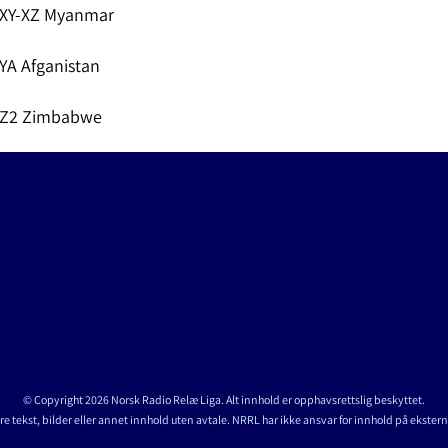
XY-XZ Myanmar
YA Afganistan
Z2 Zimbabwe
© Copyright 2026 Norsk Radio Relæ Liga. Alt innhold er opphavsrettslig beskyttet.
re tekst, bilder eller annet innhold uten avtale. NRRL har ikke ansvar for innhold på ekstern