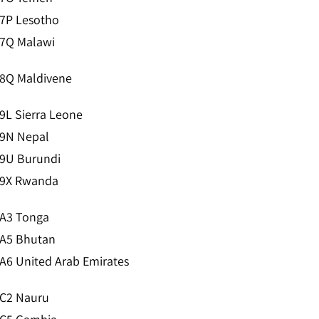
7P Lesotho
7Q Malawi
8Q Maldivene
9L Sierra Leone
9N Nepal
9U Burundi
9X Rwanda
A3 Tonga
A5 Bhutan
A6 United Arab Emirates
C2 Nauru