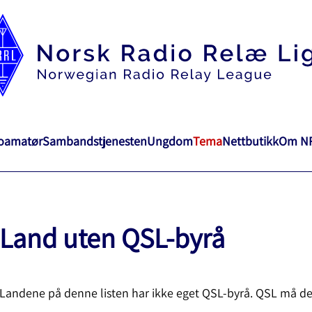
ioamatør
Sambandstjenesten
Ungdom
Tema
Nettbutikk
Om N
Land uten QSL-byrå
Landene på denne listen har ikke eget QSL-byrå. QSL må der