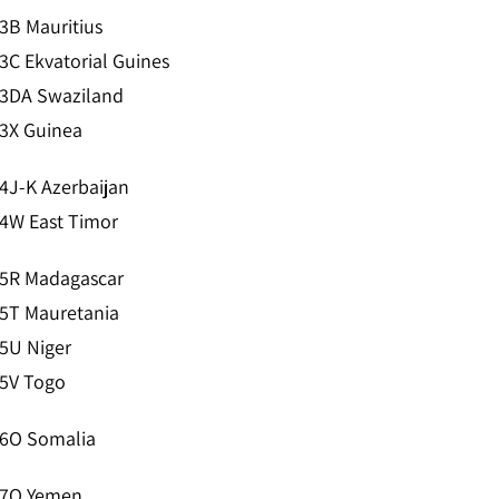
3B Mauritius
3C Ekvatorial Guines
3DA Swaziland
3X Guinea
4J-K Azerbaijan
4W East Timor
5R Madagascar
5T Mauretania
5U Niger
5V Togo
6O Somalia
7O Yemen