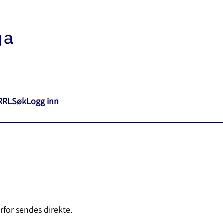
RRL
Søk
Logg inn
for sendes direkte.