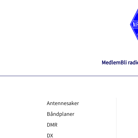
Medlem
Bli rad
Antennesaker
Båndplaner
DMR
DX