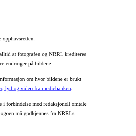
e opphavsretten.
alltid at fotografen og NRRL krediteres
jøre endringer på bildene.
 informasjon om hvor bildene er brukt
r, lyd og video fra mediebanken
.
i forbindelse med redaksjonell omtale
 logoen må godkjennes fra NRRLs