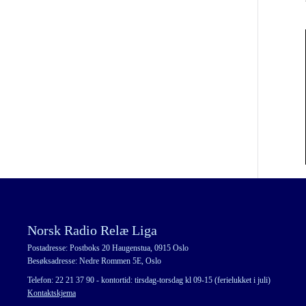
Norsk Radio Relæ Liga
Postadresse: Postboks 20 Haugenstua, 0915 Oslo
Besøksadresse: Nedre Rommen 5E, Oslo
Telefon: 22 21 37 90 - kontortid: tirsdag-torsdag kl 09-15 (ferielukket i juli)
Kontaktskjema