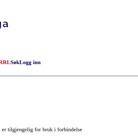
RRL
Søk
Logg inn
r tilgjengelig for bruk i forbindelse