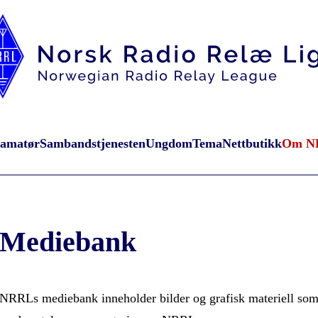
oamatør
Sambandstjenesten
Ungdom
Tema
Nettbutikk
Om N
Mediebank
NRRLs mediebank inneholder bilder og grafisk materiell som e