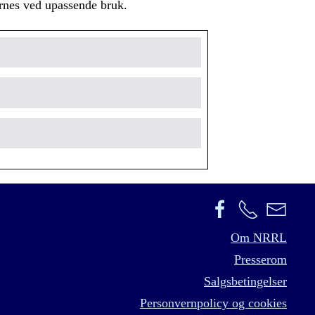
jernes ved upassende bruk.
Om NRRL
Presserom
Salgsbetingelser
Personvernpolicy og cookies