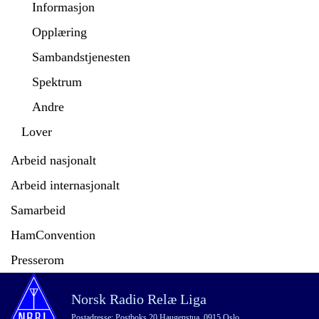
Informasjon
Opplæring
Sambandstjenesten
Spektrum
Andre
Lover
Arbeid nasjonalt
Arbeid internasjonalt
Samarbeid
HamConvention
Presserom
Norsk Radio Relæ Liga
Postadresse: Postboks 20 Haugenstua, 0915 Oslo