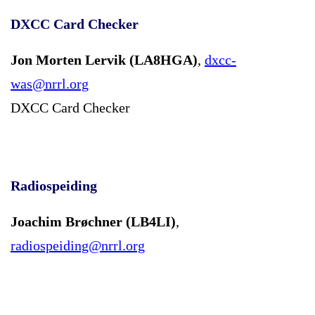
DXCC Card Checker
Jon Morten Lervik (LA8HGA)
,
dxcc-
was@nrrl.org
DXCC Card Checker
Radiospeiding
Joachim Brøchner (LB4LI)
,
radiospeiding@nrrl.org